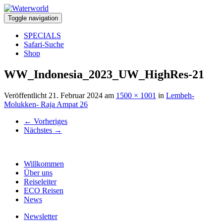
Toggle navigation
SPECIALS
Safari-Suche
Shop
WW_Indonesia_2023_UW_HighRes-21
Veröffentlicht
21. Februar 2024
am
1500 × 1001
in
Lembeh-
Molukken- Raja Ampat 26
←
Vorheriges
Nächstes
→
Willkommen
Über uns
Reiseleiter
ECO Reisen
News
Newsletter