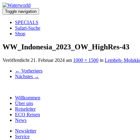
Toggle navigation
SPECIALS
Safari-Suche
Shop
WW_Indonesia_2023_OW_HighRes-43
Veröffentlicht
21. Februar 2024
am
1000 × 1500
in
Lembeh- Molukke
←
Vorheriges
Nächstes
→
Willkommen
Über uns
Reiseleiter
ECO Reisen
News
Newsletter
Service