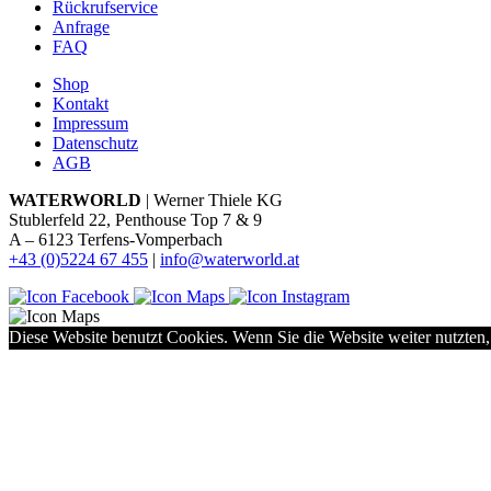
Rückrufservice
Anfrage
FAQ
Shop
Kontakt
Impressum
Datenschutz
AGB
WATERWORLD
| Werner Thiele KG
Stublerfeld 22, Penthouse Top 7 & 9
A – 6123 Terfens-Vomperbach
+43 (0)5224 67 455
|
info@waterworld.at
Diese Website benutzt Cookies. Wenn Sie die Website weiter nutzten,