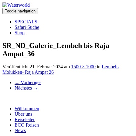
Toggle navigation
SPECIALS
Safari-Suche
Shop
SR_ND_Galerie_Lembeh bis Raja
Ampat_36
Veröffentlicht
21. Februar 2024
am
1500 × 1000
in
Lembeh-
Molukken- Raja Ampat 26
←
Vorheriges
Nächstes
→
Willkommen
Über uns
Reiseleiter
ECO Reisen
News