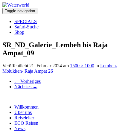
Toggle navigation
SPECIALS
Safari-Suche
Shop
SR_ND_Galerie_Lembeh bis Raja
Ampat_09
Veröffentlicht
21. Februar 2024
am
1500 × 1000
in
Lembeh-
Molukken- Raja Ampat 26
←
Vorheriges
Nächstes
→
Willkommen
Über uns
Reiseleiter
ECO Reisen
News