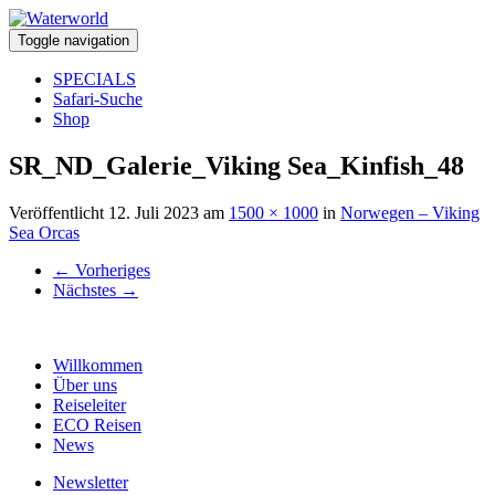
Toggle navigation
SPECIALS
Safari-Suche
Shop
SR_ND_Galerie_Viking Sea_Kinfish_48
Veröffentlicht
12. Juli 2023
am
1500 × 1000
in
Norwegen – Viking
Sea Orcas
←
Vorheriges
Nächstes
→
Willkommen
Über uns
Reiseleiter
ECO Reisen
News
Newsletter