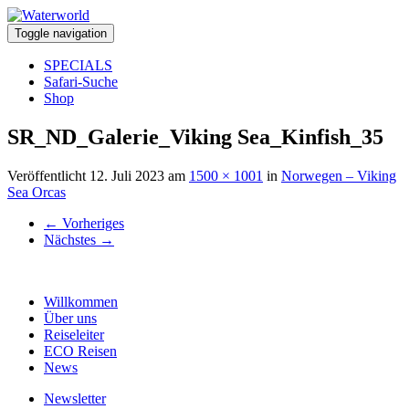
Toggle navigation
SPECIALS
Safari-Suche
Shop
SR_ND_Galerie_Viking Sea_Kinfish_35
Veröffentlicht
12. Juli 2023
am
1500 × 1001
in
Norwegen – Viking
Sea Orcas
←
Vorheriges
Nächstes
→
Willkommen
Über uns
Reiseleiter
ECO Reisen
News
Newsletter