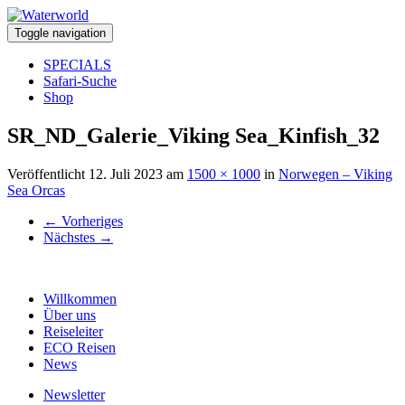
Toggle navigation
SPECIALS
Safari-Suche
Shop
SR_ND_Galerie_Viking Sea_Kinfish_32
Veröffentlicht
12. Juli 2023
am
1500 × 1000
in
Norwegen – Viking
Sea Orcas
←
Vorheriges
Nächstes
→
Willkommen
Über uns
Reiseleiter
ECO Reisen
News
Newsletter