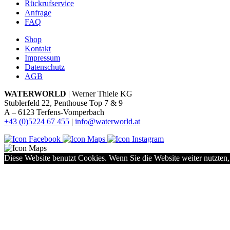
Rückrufservice
Anfrage
FAQ
Shop
Kontakt
Impressum
Datenschutz
AGB
WATERWORLD
| Werner Thiele KG
Stublerfeld 22, Penthouse Top 7 & 9
A – 6123 Terfens-Vomperbach
+43 (0)5224 67 455
|
info@waterworld.at
Diese Website benutzt Cookies. Wenn Sie die Website weiter nutzten,