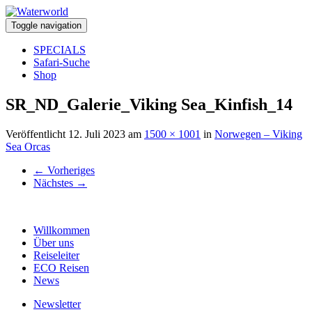
Toggle navigation
SPECIALS
Safari-Suche
Shop
SR_ND_Galerie_Viking Sea_Kinfish_14
Veröffentlicht
12. Juli 2023
am
1500 × 1001
in
Norwegen – Viking
Sea Orcas
←
Vorheriges
Nächstes
→
Willkommen
Über uns
Reiseleiter
ECO Reisen
News
Newsletter