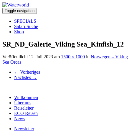
Toggle navigation
SPECIALS
Safari-Suche
Shop
SR_ND_Galerie_Viking Sea_Kinfish_12
Veröffentlicht
12. Juli 2023
am
1500 × 1000
in
Norwegen – Viking
Sea Orcas
←
Vorheriges
Nächstes
→
Willkommen
Über uns
Reiseleiter
ECO Reisen
News
Newsletter