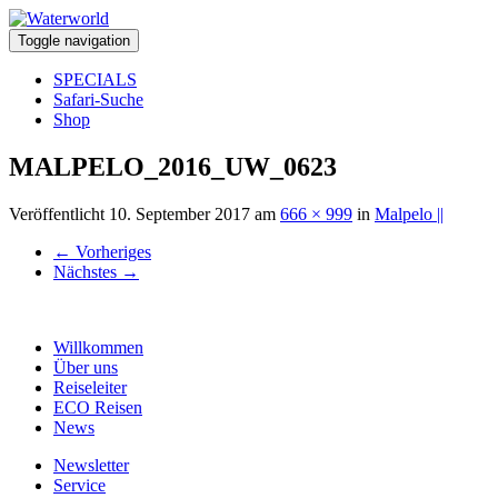
Toggle navigation
SPECIALS
Safari-Suche
Shop
MALPELO_2016_UW_0623
Veröffentlicht
10. September 2017
am
666 × 999
in
Malpelo ||
←
Vorheriges
Nächstes
→
Willkommen
Über uns
Reiseleiter
ECO Reisen
News
Newsletter
Service