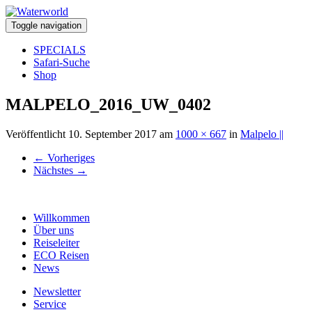
Toggle navigation
SPECIALS
Safari-Suche
Shop
MALPELO_2016_UW_0402
Veröffentlicht
10. September 2017
am
1000 × 667
in
Malpelo ||
←
Vorheriges
Nächstes
→
Willkommen
Über uns
Reiseleiter
ECO Reisen
News
Newsletter
Service