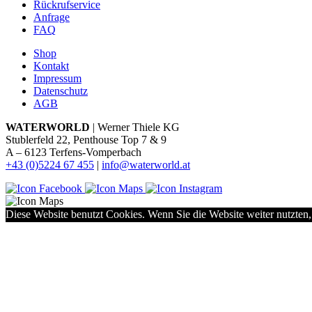
Rückrufservice
Anfrage
FAQ
Shop
Kontakt
Impressum
Datenschutz
AGB
WATERWORLD
| Werner Thiele KG
Stublerfeld 22, Penthouse Top 7 & 9
A – 6123 Terfens-Vomperbach
+43 (0)5224 67 455
|
info@waterworld.at
Diese Website benutzt Cookies. Wenn Sie die Website weiter nutzten,