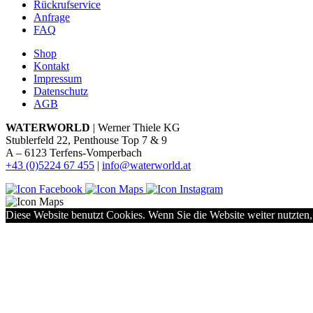
Rückrufservice
Anfrage
FAQ
Shop
Kontakt
Impressum
Datenschutz
AGB
WATERWORLD
| Werner Thiele KG
Stublerfeld 22, Penthouse Top 7 & 9
A – 6123 Terfens-Vomperbach
+43 (0)5224 67 455
|
info@waterworld.at
Diese Website benutzt Cookies. Wenn Sie die Website weiter nutzten,