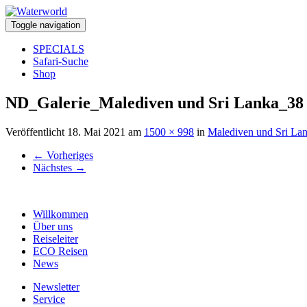
Toggle navigation
SPECIALS
Safari-Suche
Shop
ND_Galerie_Malediven und Sri Lanka_38
Veröffentlicht
18. Mai 2021
am
1500 × 998
in
Malediven und Sri La
←
Vorheriges
Nächstes
→
Willkommen
Über uns
Reiseleiter
ECO Reisen
News
Newsletter
Service