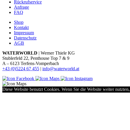
Rückrufservice
Anfrage
FAQ
Shop
Kontakt
Impressum
Datenschutz
AGB
WATERWORLD
| Werner Thiele KG
Stublerfeld 22, Penthouse Top 7 & 9
A – 6123 Terfens-Vomperbach
+43 (0)5224 67 455
|
info@waterworld.at
Diese Website benutzt Cookies. Wenn Sie die Website weiter nutzten,