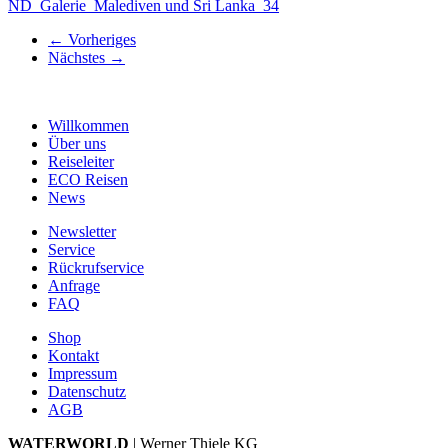
ND_Galerie_Malediven und Sri Lanka_34
←
Vorheriges
Nächstes
→
Willkommen
Über uns
Reiseleiter
ECO Reisen
News
Newsletter
Service
Rückrufservice
Anfrage
FAQ
Shop
Kontakt
Impressum
Datenschutz
AGB
WATERWORLD
| Werner Thiele KG