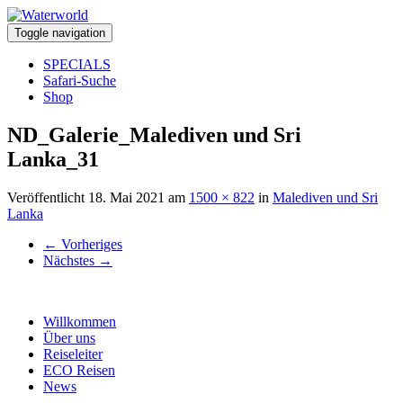
Toggle navigation
SPECIALS
Safari-Suche
Shop
ND_Galerie_Malediven und Sri
Lanka_31
Veröffentlicht
18. Mai 2021
am
1500 × 822
in
Malediven und Sri
Lanka
←
Vorheriges
Nächstes
→
Willkommen
Über uns
Reiseleiter
ECO Reisen
News