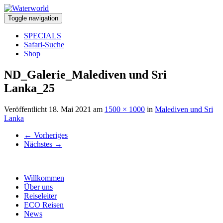
Toggle navigation
SPECIALS
Safari-Suche
Shop
ND_Galerie_Malediven und Sri
Lanka_25
Veröffentlicht
18. Mai 2021
am
1500 × 1000
in
Malediven und Sri
Lanka
←
Vorheriges
Nächstes
→
Willkommen
Über uns
Reiseleiter
ECO Reisen
News