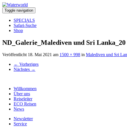
Toggle navigation
SPECIALS
Safari-Suche
Shop
ND_Galerie_Malediven und Sri Lanka_20
Veröffentlicht
18. Mai 2021
am
1500 × 998
in
Malediven und Sri La
←
Vorheriges
Nächstes
→
Willkommen
Über uns
Reiseleiter
ECO Reisen
News
Newsletter
Service