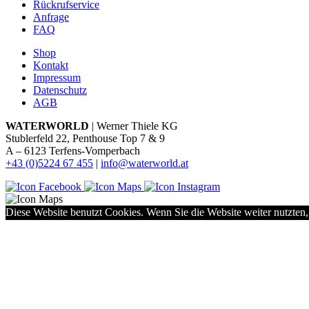
Rückrufservice
Anfrage
FAQ
Shop
Kontakt
Impressum
Datenschutz
AGB
WATERWORLD
| Werner Thiele KG
Stublerfeld 22, Penthouse Top 7 & 9
A – 6123 Terfens-Vomperbach
+43 (0)5224 67 455
|
info@waterworld.at
Diese Website benutzt Cookies. Wenn Sie die Website weiter nutzten,