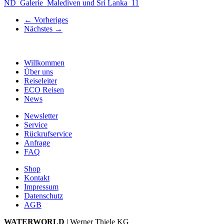
ND_Galerie_Malediven und Sri Lanka_11
←
Vorheriges
Nächstes
→
Willkommen
Über uns
Reiseleiter
ECO Reisen
News
Newsletter
Service
Rückrufservice
Anfrage
FAQ
Shop
Kontakt
Impressum
Datenschutz
AGB
WATERWORLD
| Werner Thiele KG