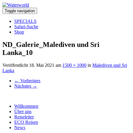
Toggle navigation
SPECIALS
Safari-Suche
Shop
ND_Galerie_Malediven und Sri
Lanka_10
Veröffentlicht
18. Mai 2021
am
1500 × 1000
in
Malediven und Sri
Lanka
←
Vorheriges
Nächstes
→
Willkommen
Über uns
Reiseleiter
ECO Reisen
News