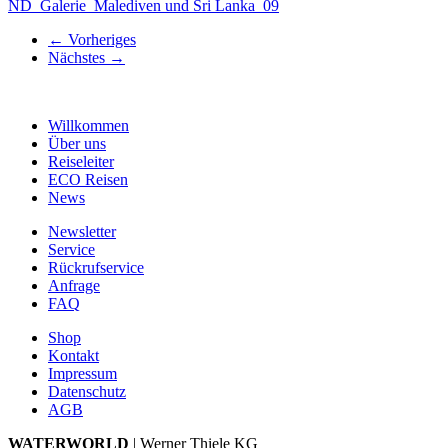
ND_Galerie_Malediven und Sri Lanka_09
←
Vorheriges
Nächstes
→
Willkommen
Über uns
Reiseleiter
ECO Reisen
News
Newsletter
Service
Rückrufservice
Anfrage
FAQ
Shop
Kontakt
Impressum
Datenschutz
AGB
WATERWORLD
| Werner Thiele KG