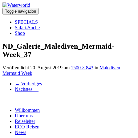
Toggle navigation
SPECIALS
Safari-Suche
Shop
ND_Galerie_Malediven_Mermaid-
Week_37
Veröffentlicht
20. August 2019
am
1500 × 843
in
Malediven
Mermaid Week
←
Vorheriges
Nächstes
→
Willkommen
Über uns
Reiseleiter
ECO Reisen
News