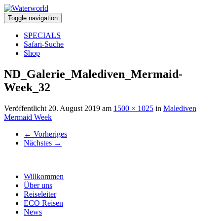
Toggle navigation
SPECIALS
Safari-Suche
Shop
ND_Galerie_Malediven_Mermaid-
Week_32
Veröffentlicht
20. August 2019
am
1500 × 1025
in
Malediven
Mermaid Week
←
Vorheriges
Nächstes
→
Willkommen
Über uns
Reiseleiter
ECO Reisen
News