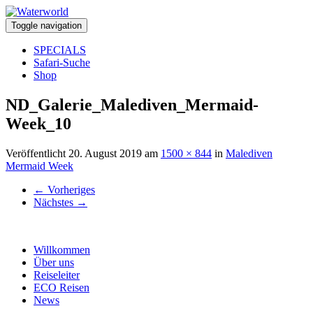
Toggle navigation
SPECIALS
Safari-Suche
Shop
ND_Galerie_Malediven_Mermaid-
Week_10
Veröffentlicht
20. August 2019
am
1500 × 844
in
Malediven
Mermaid Week
←
Vorheriges
Nächstes
→
Willkommen
Über uns
Reiseleiter
ECO Reisen
News