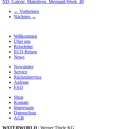
ND_Galerie_Malediven_Mermaid-Week_40
←
Vorheriges
Nächstes
→
Willkommen
Über uns
Reiseleiter
ECO Reisen
News
Newsletter
Service
Rückrufservice
Anfrage
FAQ
Shop
Kontakt
Impressum
Datenschutz
AGB
WATERWORLD
| Werner Thiele KG