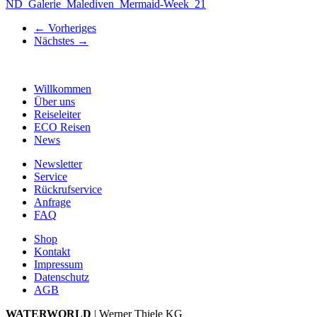
ND_Galerie_Malediven_Mermaid-Week_21
←
Vorheriges
Nächstes
→
Willkommen
Über uns
Reiseleiter
ECO Reisen
News
Newsletter
Service
Rückrufservice
Anfrage
FAQ
Shop
Kontakt
Impressum
Datenschutz
AGB
WATERWORLD
| Werner Thiele KG