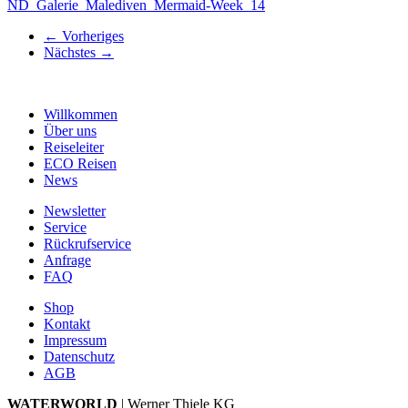
ND_Galerie_Malediven_Mermaid-Week_14
←
Vorheriges
Nächstes
→
Willkommen
Über uns
Reiseleiter
ECO Reisen
News
Newsletter
Service
Rückrufservice
Anfrage
FAQ
Shop
Kontakt
Impressum
Datenschutz
AGB
WATERWORLD
| Werner Thiele KG