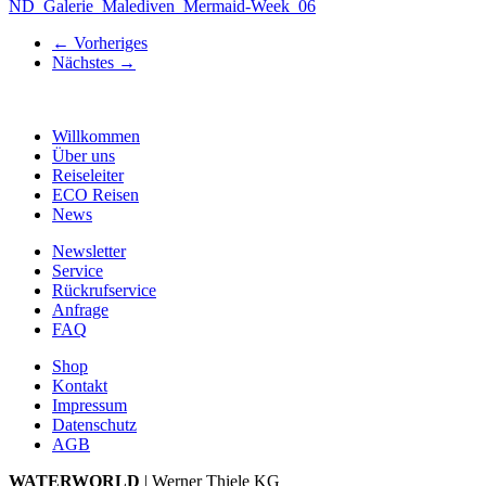
ND_Galerie_Malediven_Mermaid-Week_06
←
Vorheriges
Nächstes
→
Willkommen
Über uns
Reiseleiter
ECO Reisen
News
Newsletter
Service
Rückrufservice
Anfrage
FAQ
Shop
Kontakt
Impressum
Datenschutz
AGB
WATERWORLD
| Werner Thiele KG