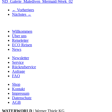
ND_Galerie_Malediven_Mermaid-Week_02
←
Vorheriges
Nächstes
→
Willkommen
Über uns
Reiseleiter
ECO Reisen
News
Newsletter
Service
Rückrufservice
Anfrage
FAQ
Shop
Kontakt
Impressum
Datenschutz
AGB
WATERWORLD
| Werner Thiele KG