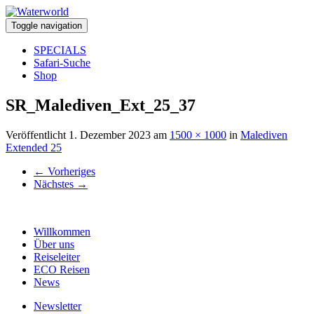
Toggle navigation
SPECIALS
Safari-Suche
Shop
SR_Malediven_Ext_25_37
Veröffentlicht
1. Dezember 2023
am
1500 × 1000
in
Malediven
Extended 25
←
Vorheriges
Nächstes
→
Willkommen
Über uns
Reiseleiter
ECO Reisen
News
Newsletter