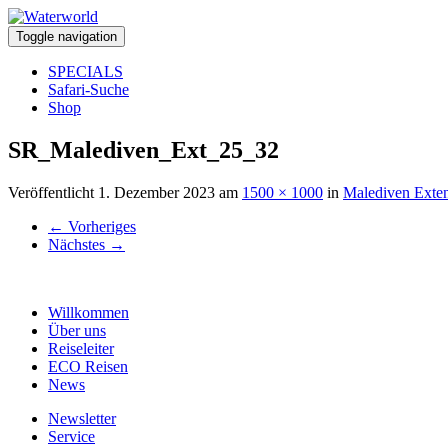
Toggle navigation
SPECIALS
Safari-Suche
Shop
SR_Malediven_Ext_25_32
Veröffentlicht
1. Dezember 2023
am
1500 × 1000
in
Malediven Exte
←
Vorheriges
Nächstes
→
Willkommen
Über uns
Reiseleiter
ECO Reisen
News
Newsletter
Service