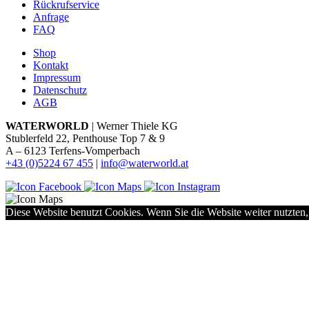
Rückrufservice
Anfrage
FAQ
Shop
Kontakt
Impressum
Datenschutz
AGB
WATERWORLD
| Werner Thiele KG
Stublerfeld 22, Penthouse Top 7 & 9
A – 6123 Terfens-Vomperbach
+43 (0)5224 67 455
|
info@waterworld.at
Diese Website benutzt Cookies. Wenn Sie die Website weiter nutzten,