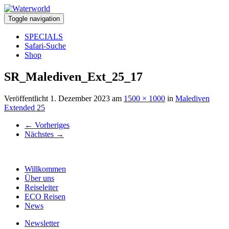
Toggle navigation
SPECIALS
Safari-Suche
Shop
SR_Malediven_Ext_25_17
Veröffentlicht
1. Dezember 2023
am
1500 × 1000
in
Malediven
Extended 25
←
Vorheriges
Nächstes
→
Willkommen
Über uns
Reiseleiter
ECO Reisen
News
Newsletter