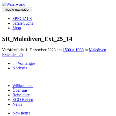
Toggle navigation
SPECIALS
Safari-Suche
Shop
SR_Malediven_Ext_25_14
Veröffentlicht
1. Dezember 2023
am
1500 × 1000
in
Malediven
Extended 25
←
Vorheriges
Nächstes
→
Willkommen
Über uns
Reiseleiter
ECO Reisen
News
Newsletter