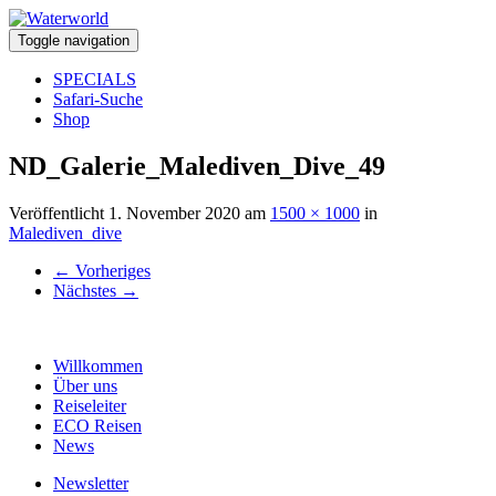
Toggle navigation
SPECIALS
Safari-Suche
Shop
ND_Galerie_Malediven_Dive_49
Veröffentlicht
1. November 2020
am
1500 × 1000
in
Malediven_dive
←
Vorheriges
Nächstes
→
Willkommen
Über uns
Reiseleiter
ECO Reisen
News
Newsletter