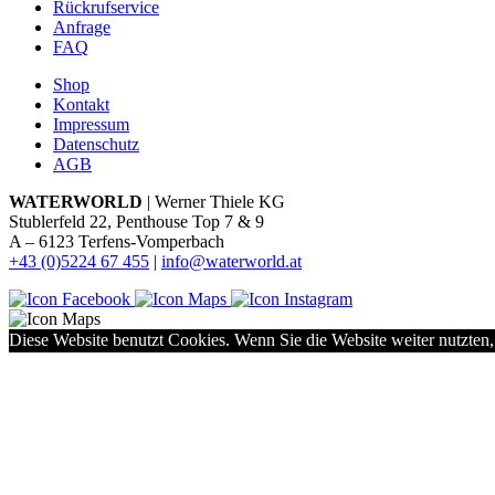
Rückrufservice
Anfrage
FAQ
Shop
Kontakt
Impressum
Datenschutz
AGB
WATERWORLD
| Werner Thiele KG
Stublerfeld 22, Penthouse Top 7 & 9
A – 6123 Terfens-Vomperbach
+43 (0)5224 67 455
|
info@waterworld.at
Diese Website benutzt Cookies. Wenn Sie die Website weiter nutzten,