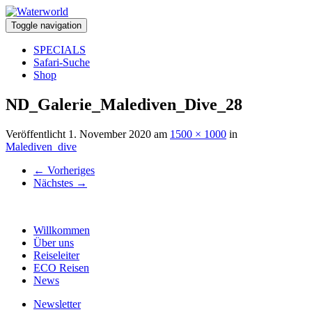
Toggle navigation
SPECIALS
Safari-Suche
Shop
ND_Galerie_Malediven_Dive_28
Veröffentlicht
1. November 2020
am
1500 × 1000
in
Malediven_dive
←
Vorheriges
Nächstes
→
Willkommen
Über uns
Reiseleiter
ECO Reisen
News
Newsletter