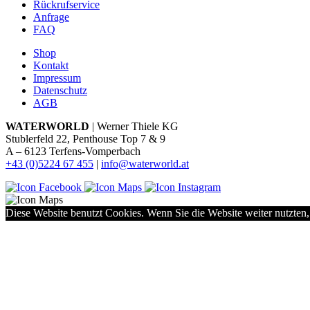
Rückrufservice
Anfrage
FAQ
Shop
Kontakt
Impressum
Datenschutz
AGB
WATERWORLD
| Werner Thiele KG
Stublerfeld 22, Penthouse Top 7 & 9
A – 6123 Terfens-Vomperbach
+43 (0)5224 67 455
|
info@waterworld.at
Diese Website benutzt Cookies. Wenn Sie die Website weiter nutzten,