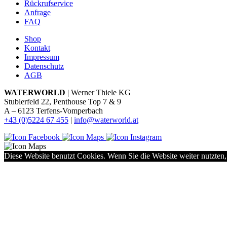
Rückrufservice
Anfrage
FAQ
Shop
Kontakt
Impressum
Datenschutz
AGB
WATERWORLD
| Werner Thiele KG
Stublerfeld 22, Penthouse Top 7 & 9
A – 6123 Terfens-Vomperbach
+43 (0)5224 67 455
|
info@waterworld.at
Diese Website benutzt Cookies. Wenn Sie die Website weiter nutzten,