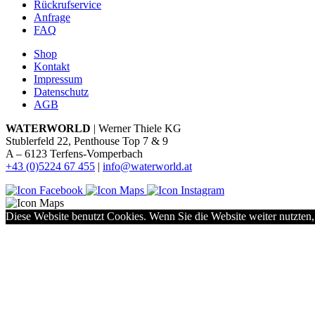
Rückrufservice
Anfrage
FAQ
Shop
Kontakt
Impressum
Datenschutz
AGB
WATERWORLD
| Werner Thiele KG
Stublerfeld 22, Penthouse Top 7 & 9
A – 6123 Terfens-Vomperbach
+43 (0)5224 67 455
|
info@waterworld.at
Diese Website benutzt Cookies. Wenn Sie die Website weiter nutzten,