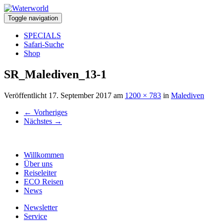
Toggle navigation
SPECIALS
Safari-Suche
Shop
SR_Malediven_13-1
Veröffentlicht
17. September 2017
am
1200 × 783
in
Malediven
←
Vorheriges
Nächstes
→
Willkommen
Über uns
Reiseleiter
ECO Reisen
News
Newsletter
Service