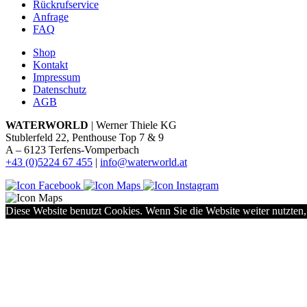
Rückrufservice
Anfrage
FAQ
Shop
Kontakt
Impressum
Datenschutz
AGB
WATERWORLD
| Werner Thiele KG
Stublerfeld 22, Penthouse Top 7 & 9
A – 6123 Terfens-Vomperbach
+43 (0)5224 67 455
|
info@waterworld.at
Diese Website benutzt Cookies. Wenn Sie die Website weiter nutzten,