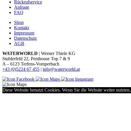
Rückrufservice
Anfrage
FAQ
Shop
Kontakt
Impressum
Datenschutz
AGB
WATERWORLD
| Werner Thiele KG
Stublerfeld 22, Penthouse Top 7 & 9
A – 6123 Terfens-Vomperbach
+43 (0)5224 67 455
|
info@waterworld.at
Diese Website benutzt Cookies. Wenn Sie die Website weiter nutzten,