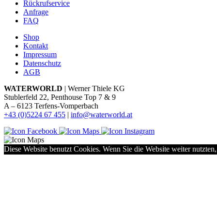
Rückrufservice
Anfrage
FAQ
Shop
Kontakt
Impressum
Datenschutz
AGB
WATERWORLD
| Werner Thiele KG
Stublerfeld 22, Penthouse Top 7 & 9
A – 6123 Terfens-Vomperbach
+43 (0)5224 67 455
|
info@waterworld.at
Diese Website benutzt Cookies. Wenn Sie die Website weiter nutzten,