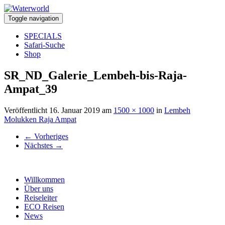
Toggle navigation
SPECIALS
Safari-Suche
Shop
SR_ND_Galerie_Lembeh-bis-Raja-
Ampat_39
Veröffentlicht
16. Januar 2019
am
1500 × 1000
in
Lembeh
Molukken Raja Ampat
←
Vorheriges
Nächstes
→
Willkommen
Über uns
Reiseleiter
ECO Reisen
News