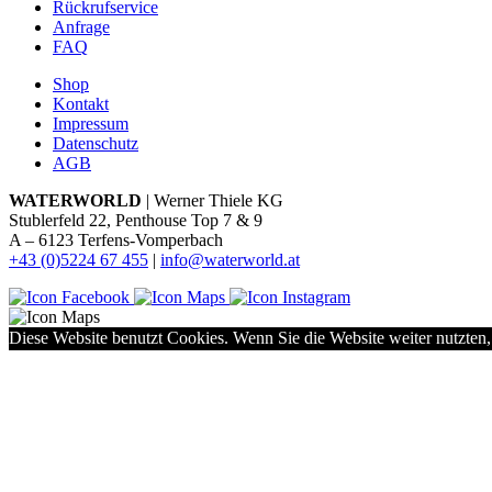
Rückrufservice
Anfrage
FAQ
Shop
Kontakt
Impressum
Datenschutz
AGB
WATERWORLD
| Werner Thiele KG
Stublerfeld 22, Penthouse Top 7 & 9
A – 6123 Terfens-Vomperbach
+43 (0)5224 67 455
|
info@waterworld.at
Diese Website benutzt Cookies. Wenn Sie die Website weiter nutzten,