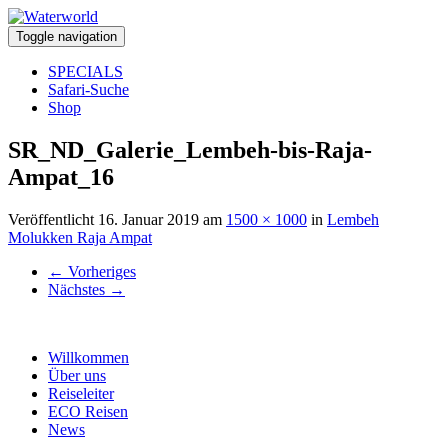
Toggle navigation
SPECIALS
Safari-Suche
Shop
SR_ND_Galerie_Lembeh-bis-Raja-
Ampat_16
Veröffentlicht
16. Januar 2019
am
1500 × 1000
in
Lembeh
Molukken Raja Ampat
←
Vorheriges
Nächstes
→
Willkommen
Über uns
Reiseleiter
ECO Reisen
News