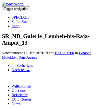
Toggle navigation
SPECIALS
Safari-Suche
Shop
SR_ND_Galerie_Lembeh-bis-Raja-
Ampat_13
Veröffentlicht
16. Januar 2019
am
1000 × 1500
in
Lembeh
Molukken Raja Ampat
←
Vorheriges
Nächstes
→
Willkommen
Über uns
Reiseleiter
ECO Reisen
News