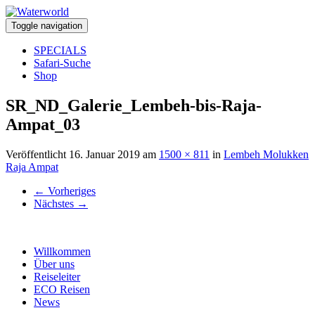
Toggle navigation
SPECIALS
Safari-Suche
Shop
SR_ND_Galerie_Lembeh-bis-Raja-
Ampat_03
Veröffentlicht
16. Januar 2019
am
1500 × 811
in
Lembeh Molukken
Raja Ampat
←
Vorheriges
Nächstes
→
Willkommen
Über uns
Reiseleiter
ECO Reisen
News