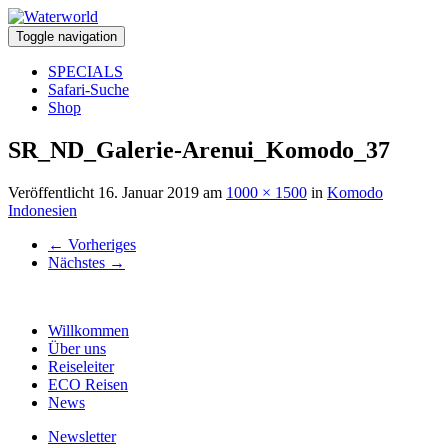
Toggle navigation
SPECIALS
Safari-Suche
Shop
SR_ND_Galerie-Arenui_Komodo_37
Veröffentlicht
16. Januar 2019
am
1000 × 1500
in
Komodo
Indonesien
←
Vorheriges
Nächstes
→
Willkommen
Über uns
Reiseleiter
ECO Reisen
News
Newsletter