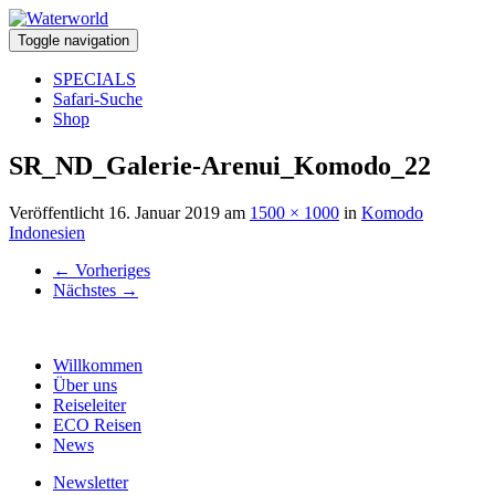
Toggle navigation
SPECIALS
Safari-Suche
Shop
SR_ND_Galerie-Arenui_Komodo_22
Veröffentlicht
16. Januar 2019
am
1500 × 1000
in
Komodo
Indonesien
←
Vorheriges
Nächstes
→
Willkommen
Über uns
Reiseleiter
ECO Reisen
News
Newsletter