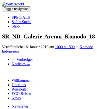
Toggle navigation
SPECIALS
Safari-Suche
Shop
SR_ND_Galerie-Arenui_Komodo_18
Veröffentlicht
16. Januar 2019
am
1000 × 1500
in
Komodo
Indonesien
←
Vorheriges
Nächstes
→
Willkommen
Über uns
Reiseleiter
ECO Reisen
News
Newsletter